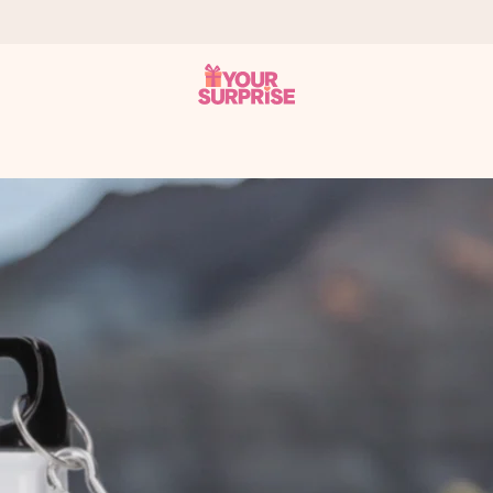
it antaa sen juuri oikeaan aikaan, kun sillä on eniten
viewsissä.
peammin kuin ehdit sanoa “yllätys!”