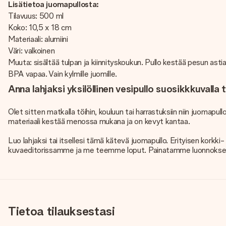
Lisätietoa juomapullosta:
Tilavuus: 500 ml
Koko: 10,5 x 18 cm
Materiaali: alumiini
Väri: valkoinen
Muuta: sisältää tulpan ja kiinnityskoukun. Pullo kestää pesun as
BPA vapaa. Vain kylmille juomille.
Anna lahjaksi yksilöllinen vesipullo suosikkkuvalla t
Olet sitten matkalla töihin, kouluun tai harrastuksiin niin juomapu
materiaali kestää menossa mukana ja on kevyt kantaa.
Luo lahjaksi tai itsellesi tämä kätevä juomapullo. Erityisen korkki-
kuvaeditorissamme ja me teemme loput. Painatamme luonnoksesi tyy
Tietoa tilauksestasi