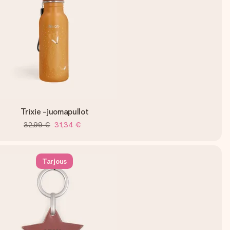
Trixie -juomapullot
32,99 €
31,34 €
Tarjous