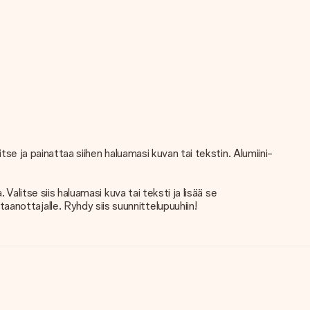
tse ja painattaa siihen haluamasi kuvan tai tekstin. Alumiini-
Valitse siis haluamasi kuva tai teksti ja lisää se
anottajalle. Ryhdy siis suunnittelupuuhiin!