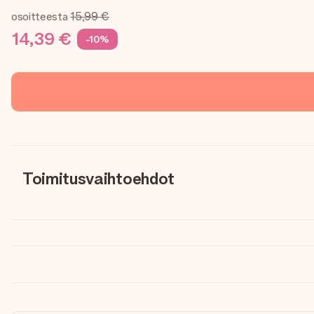
osoitteesta
15,99 €
14,39 €
-10%
Toimitusvaihtoehdot