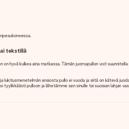
tianpesukoneessa.
ai tekstillä
llon on hyvä kulkea aina matkassa. Tämän juomapullon voit suunnitella i
 ja lukitusmenetelmän ansiosta pullo ei vuoda ja siitä on kätevä juoda. 
likkäästi pulloon ja lähetämme sen sinulle tai suoraan lahjan vasta