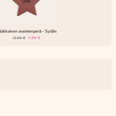
Nahkainen avaimenperä - Sydän
13,99 €
11,89 €