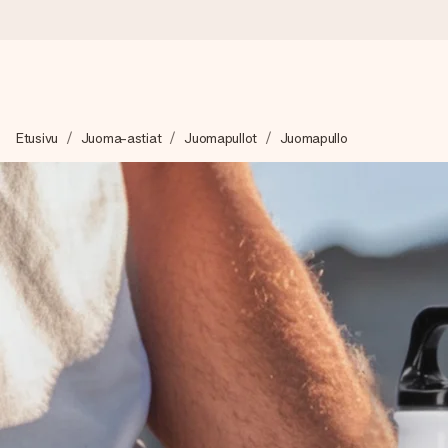
Tilaa tänään, lähetys 1 arkipäivässä
Etusivu
Juoma-astiat
Juomapullot
Juomapullo
Valmistamme lahjasi huolella ja lähetämme sen hetkessä, jotta vo
merkitystä.
4,8 (+15 000 arvostelun perusteella)
Lahjamme inspiroivat. Asiakkaiden arvosana on 4,8 Google Re
Ilmainen tervehdyskortti
Tilaa tänään – personoitu lahja valmistuu ja lähtee matkaan no