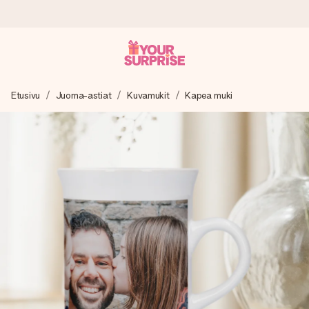
Tilaa tänään, lähetys 1 arkipäivässä
Etusivu
Juoma-astiat
Kuvamukit
Kapea muki
Valmistamme lahjasi huolella ja lähetämme sen hetkessä,
jotta voit antaa sen juuri oikeaan aikaan, kun sillä on eniten
merkitystä.
4,8 (+15 000 arvostelun perusteella)
Lahjamme inspiroivat. Asiakkaiden arvosana on 4,8 Google
Reviewsissä.
Ilmainen tervehdyskortti
Tilaa tänään – personoitu lahja valmistuu ja lähtee matkaan