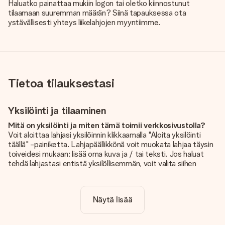
Haluatko painattaa mukiin logon tai oletko kiinnostunut
tilaamaan suuremman määrän? Siinä tapauksessa ota
ystävällisesti yhteys liikelahjojen myyntiimme.
Tietoa tilauksestasi
Yksilöinti ja tilaaminen
Mitä on yksilöinti ja miten tämä toimii verkkosivustolla?
Voit aloittaa lahjasi yksilöinnin klikkaamalla "Aloita yksilöinti
täällä" -painiketta. Lahjapäällikkönä voit muokata lahjaa täysin
toiveidesi mukaan: lisää oma kuva ja / tai teksti. Jos haluat
tehdä lahjastasi entistä yksilöllisemmän, voit valita siihen
kauniin kuvioinnin.
Sisältyykö yksilöinti hintaan?
Näytä lisää
Sivustolla näkyvä hinta sisältää lahjasi yksilöinnin. Hauskaa ja
helppoa!