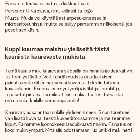
Painatus: terävä painatus ja kirkkaat värit
Personointi: valokuva, nimi, kollaasi tai logo
Muuta: Mukia voi käyttää astianpesukoneessa ja
mikroaaltouunissa, mutta se säilyy parhaimman näköisenä, jos
peset sen käsin.
Kuppi kuumaa maistuu ylelliseltä tästä
kauniista kaarevasta mukista
Tämä kaunis muki kaarevalla yläosalla on ihana lahjaidea kahvin
tai teen ystävälle. Voit tehdä mukista ainutlaatuisen
painattamalla siihen haluamasi kuvan tai tekstin tai jopa
kuvakollaasin. Erinomainen syntymäpäivälahja, joululahja,
tupaantulijaislahja tai mikset loisi mukia itsellesi tai vaikka
omat mukit kaikille perheenjäsenille!
Kaareva yläosa antaa mukille ylellisen ilmeen. Sinun tarvitsee
vain lisätä kuva tai teksti kuvaeditorissamme ja me teemme
loput. Painamme luonnoksesi laadukkaasti mukiin. Painatus on
koko mukin ympäri. Mitä siis odottamaan, luo uniikki muki heti!