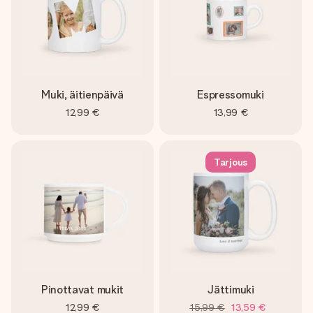
Muki, äitienpäivä
Espressomuki
12,99 €
13,99 €
Tarjous
Pinottavat mukit
Jättimuki
12,99 €
15,99 €
13,59 €