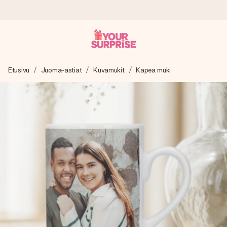
Tilaa tänään, lähetys 1 arkipäivässä
Etusivu
Juoma-astiat
Kuvamukit
Kapea muki
Valmistamme lahjasi huolella ja lähetämme sen hetkessä,
jotta voit antaa sen juuri oikeaan aikaan, kun sillä on eniten
merkitystä.
4,8 (+15 000 arvostelun perusteella)
Lahjamme inspiroivat. Asiakkaiden arvosana on 4,8 Google
Reviewsissä.
Ilmainen tervehdyskortti
Tilaa tänään – personoitu lahja valmistuu ja lähtee matkaan