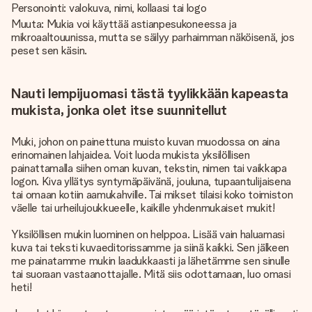
Personointi: valokuva, nimi, kollaasi tai logo
Muuta: Mukia voi käyttää astianpesukoneessa ja
mikroaaltouunissa, mutta se säilyy parhaimman näköisenä, jos
peset sen käsin.
Nauti lempijuomasi tästä tyylikkään kapeasta
mukista, jonka olet itse suunnitellut
Muki, johon on painettuna muisto kuvan muodossa on aina
erinomainen lahjaidea. Voit luoda mukista yksilöllisen
painattamalla siihen oman kuvan, tekstin, nimen tai vaikkapa
logon. Kiva yllätys syntymäpäivänä, jouluna, tupaantulijaisena
tai omaan kotiin aamukahville. Tai mikset tilaisi koko toimiston
väelle tai urheilujoukkueelle, kaikille yhdenmukaiset mukit!
Yksilöllisen mukin luominen on helppoa. Lisää vain haluamasi
kuva tai teksti kuvaeditorissamme ja siinä kaikki. Sen jälkeen
me painatamme mukin laadukkaasti ja lähetämme sen sinulle
tai suoraan vastaanottajalle. Mitä siis odottamaan, luo omasi
heti!