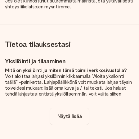
Jos olet kiinnostunut suuremmista määristä, ota ystävällisesti
yhteys liikelahjojen myyntiimme.
Tietoa tilauksestasi
Yksilöinti ja tilaaminen
Mitä on yksilöinti ja miten tämä toimii verkkosivustolla?
Voit aloittaa lahjasi yksilöinnin klikkaamalla "Aloita yksilöinti
täällä" -painiketta. Lahjapäällikkönä voit muokata lahjaa täysin
toiveidesi mukaan: lisää oma kuva ja / tai teksti. Jos haluat
tehdä lahjastasi entistä yksilöllisemmän, voit valita siihen
kauniin kuvioinnin.
Sisältyykö yksilöinti hintaan?
Näytä lisää
Sivustolla näkyvä hinta sisältää lahjasi yksilöinnin. Hauskaa ja
helppoa!
Kuinka tiedän, onko kuvani tarpeeksi laadukas?