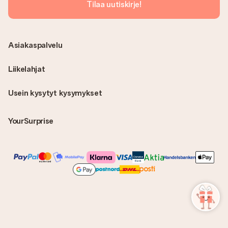
Tilaa uutiskirje!
Asiakaspalvelu
Liikelahjat
Usein kysytyt kysymykset
YourSurprise