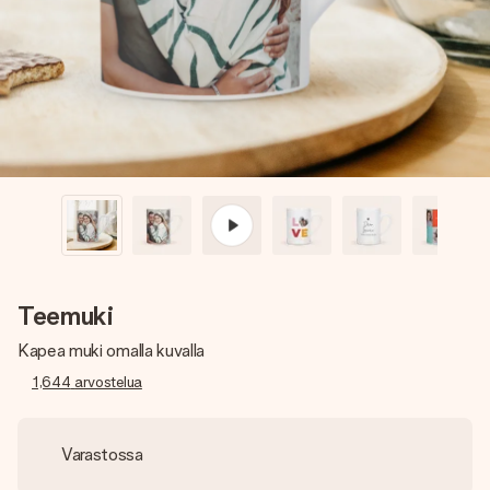
nopeammin kuin ehdit sanoa “yllätys!”
Teemuki
Kapea muki omalla kuvalla
1,644
arvostelua
Varastossa