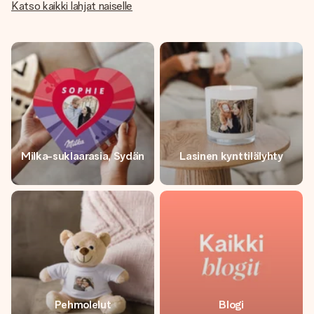
Katso kaikki lahjat naiselle
Milka-suklaarasia, Sydän
Lasinen kynttilälyhty
Pehmolelut
Blogi