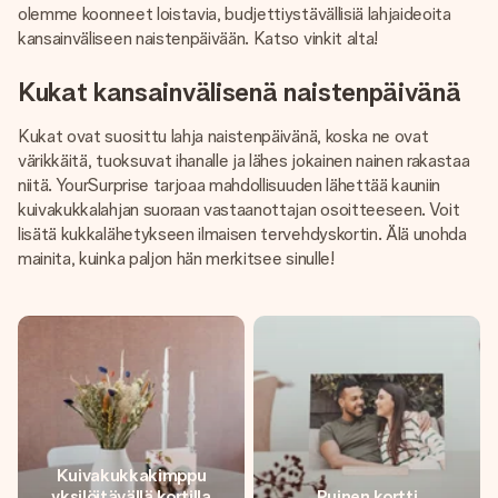
olemme koonneet loistavia, budjettiystävällisiä lahjaideoita
kansainväliseen naistenpäivään. Katso vinkit alta!
Kukat kansainvälisenä naistenpäivänä
Kukat ovat suosittu lahja naistenpäivänä, koska ne ovat
värikkäitä, tuoksuvat ihanalle ja lähes jokainen nainen rakastaa
niitä. YourSurprise tarjoaa mahdollisuuden lähettää kauniin
kuivakukkalahjan suoraan vastaanottajan osoitteeseen. Voit
lisätä kukkalähetykseen ilmaisen tervehdyskortin. Älä unohda
mainita, kuinka paljon hän merkitsee sinulle!
Kuivakukkakimppu
yksilöitävällä kortilla
Puinen kortti