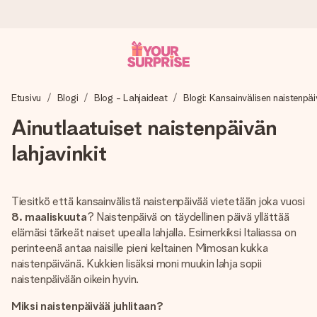
Tilaa tänään, lähetys 1 arkipäivässä
Etusivu
Blogi
Blog - Lahjaideat
Blogi: Kansainvälisen naistenpäiv
Valmistamme lahjasi huolella ja lähetämme sen hetkessä,
jotta voit antaa sen juuri oikeaan aikaan, kun sillä on eniten
Ainutlaatuiset naistenpäivän
merkitystä.
lahjavinkit
4,8 (+15 000 arvostelun perusteella)
Tiesitkö että kansainvälistä naistenpäivää vietetään joka vuosi
Lahjamme inspiroivat. Asiakkaiden arvosana on 4,8 Google
8. maaliskuuta
? Naistenpäivä on täydellinen päivä yllättää
Reviewsissä.
elämäsi tärkeät naiset upealla lahjalla. Esimerkiksi Italiassa on
perinteenä antaa naisille pieni keltainen Mimosan kukka
naistenpäivänä. Kukkien lisäksi moni muukin lahja sopii
naistenpäivään oikein hyvin.
Ilmainen tervehdyskortti
Miksi naistenpäivää juhlitaan?
Tilaa tänään – personoitu lahja valmistuu ja lähtee matkaan