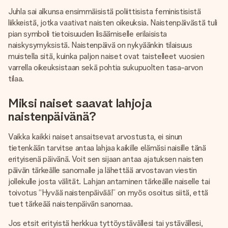
nopeammin kuin ehdit sanoa “yllätys!”
Juhla sai alkunsa ensimmäisistä poliittisista feministisistä
liikkeistä, jotka vaativat naisten oikeuksia. Naistenpäivästä tuli
pian symboli tietoisuuden lisäämiselle erilaisista
naiskysymyksistä. Naistenpäivä on nykyäänkin tilaisuus
muistella sitä, kuinka paljon naiset ovat taistelleet vuosien
varrella oikeuksistaan sekä pohtia sukupuolten tasa-arvon
tilaa.
Miksi naiset saavat lahjoja
naistenpäivänä?
Vaikka kaikki naiset ansaitsevat arvostusta, ei sinun
tietenkään tarvitse antaa lahjaa kaikille elämäsi naisille tänä
erityisenä päivänä. Voit sen sijaan antaa ajatuksen naisten
päivän tärkeälle sanomalle ja lähettää arvostavan viestin
jollekulle josta välität. Lahjan antaminen tärkeälle naiselle tai
toivotus “Hyvää naistenpäivää!” on myös osoitus siitä, että
tuet tärkeää naistenpäivän sanomaa.
Jos etsit erityistä herkkua tyttöystävällesi tai ystävällesi,