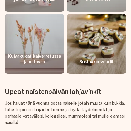
Kuivakukat kaiverretussa
jalustassa
Suklaakonvehdit
Upeat naistenpäivän lahjavinkit
Jos haluat tänä vuonna ostaa naiselle jotain muuta kuin kukkia,
tutustu pieniin lahjaideoihimme ja löydä täydellinen lahja
parhaalle ystävällesi, kollegallesi, mummollesi tai muille elämäsi
naisille!